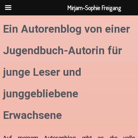
Zum
Mirjam-Sophie Freigang
Inhalt
Ein Autorenblog von einer
springen
Jugendbuch-Autorin für
junge Leser und
junggebliebene
Erwachsene
Auf meinem Autorenblog gibt es die volle