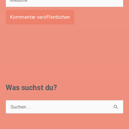
Adresse*
Was suchst du?
S
u
c