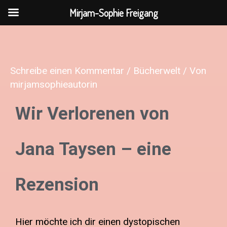
Zum
Mirjam-Sophie Freigang
Inhalt
springen
Schreibe einen Kommentar
/
Bücherwelt
/ Von
mirjamsophieautorin
Wir Verlorenen von
Jana Taysen – eine
Rezension
Hier möchte ich dir einen dystopischen