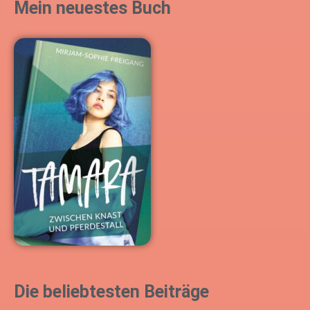
Mein neuestes Buch
h
e
n
n
a
c
h
:
Die beliebtesten Beiträge